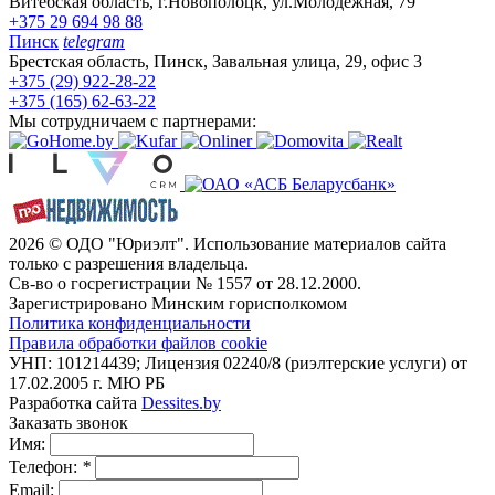
Витебская область, г.Новополоцк, ул.Молодежная, 79
+375 29 694 98 88
Пинск
telegram
Брестская область, Пинск, Завальная улица, 29, офис 3
+375 (29) 922-28-22
+375 (165) 62-63-22
Мы сотрудничаем с партнерами:
2026 © ОДО "Юриэлт". Использование материалов сайта
только с разрешения владельца.
Св-во о госрегистрации № 1557 от 28.12.2000.
Зарегистрировано Минским горисполкомом
Политика конфиденциальности
Правила обработки файлов cookie
УНП: 101214439; Лицензия 02240/8 (риэлтерские услуги) от
17.02.2005 г. МЮ РБ
Разработка сайта
Dessites.by
Заказать звонок
Имя:
Телефон:
*
Email: