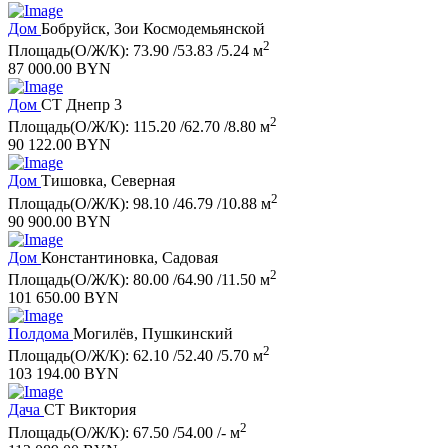
Дом
Бобруйск, Зои Космодемьянской
2
Площадь(О/Ж/К): 73.90 /53.83 /5.24 м
87 000.00 BYN
Дом
СТ Днепр 3
2
Площадь(О/Ж/К): 115.20 /62.70 /8.80 м
90 122.00 BYN
Дом
Тишовка, Северная
2
Площадь(О/Ж/К): 98.10 /46.79 /10.88 м
90 900.00 BYN
Дом
Константиновка, Садовая
2
Площадь(О/Ж/К): 80.00 /64.90 /11.50 м
101 650.00 BYN
Полдома
Могилёв, Пушкинский
2
Площадь(О/Ж/К): 62.10 /52.40 /5.70 м
103 194.00 BYN
Дача
СТ Виктория
2
Площадь(О/Ж/К): 67.50 /54.00 /- м