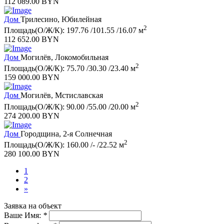
112 089.00 BYN
Дом
Трилесино, Юбилейная
2
Площадь(О/Ж/К): 197.76 /101.55 /16.07 м
112 652.00 BYN
Дом
Могилёв, Локомобильная
2
Площадь(О/Ж/К): 75.70 /30.30 /23.40 м
159 000.00 BYN
Дом
Могилёв, Мстиславская
2
Площадь(О/Ж/К): 90.00 /55.00 /20.00 м
274 200.00 BYN
Дом
Городщина, 2-я Солнечная
2
Площадь(О/Ж/К): 160.00 /- /22.52 м
280 100.00 BYN
1
2
»
Заявка на объект
Ваше Имя:
*