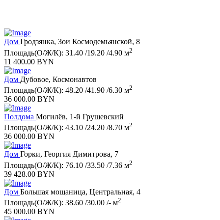
Дом
Гродзянка, Зои Космодемьянской, 8
2
Площадь(О/Ж/К): 31.40 /19.20 /4.90 м
11 400.00 BYN
Дом
Дубовое, Космонавтов
2
Площадь(О/Ж/К): 48.20 /41.90 /6.30 м
36 000.00 BYN
Полдома
Могилёв, 1-й Грушевский
2
Площадь(О/Ж/К): 43.10 /24.20 /8.70 м
36 000.00 BYN
Дом
Горки, Георгия Димитрова, 7
2
Площадь(О/Ж/К): 76.10 /33.50 /7.36 м
39 428.00 BYN
Дом
Большая мощаница, Центральная, 4
2
Площадь(О/Ж/К): 38.60 /30.00 /- м
45 000.00 BYN