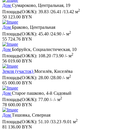
Дом
Сумароково, Центральная, 19
2
Площадь(О/Ж/К): 39.83 /26.41 /13.42 м
50 123.00 BYN
Дом
Браково, Центральная
2
Площадь(О/Ж/К): 45.40 /24.90 /- м
55 724.76 BYN
Дом
Бобруйск, Социалистическая, 10
2
Площадь(О/Ж/К): 108.20 /73.90 /- м
56 019.60 BYN
Земля (участок)
Могилёв, Киселёва
2
Площадь(О/Ж/К): 28.00 /28.00 /- м
65 000.00 BYN
Дом
Старое пашково, 4-й Садовый
2
Площадь(О/Ж/К): 77.00 /- /- м
78 600.00 BYN
Дом
Тишовка, Северная
2
Площадь(О/Ж/К): 51.10 /33.23 /9.01 м
81 136.00 BYN