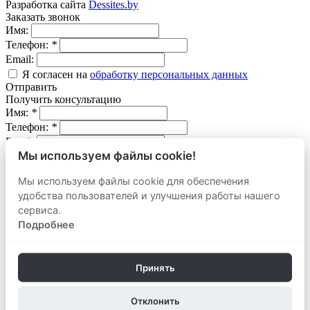
Разработка сайта
Dessites.by
Заказать звонок
Имя:
Телефон:
*
Email:
Я согласен на
обработку персональных данных
Отправить
Получить консультацию
Имя:
*
Телефон:
*
Email:
Мы используем файлы cookie!
Вопрос:
Мы используем файлы cookie для обеспечения
Я согласен на
обработку персональных данных
удобства пользователей и улучшения работы нашего
Отправить
сервиса.
Оставить заявку
продать
Подробнее
Адрес объекта:
Вид объекта:
Телефон:
*
Принять
Email:
Отклонить
Комментарий: